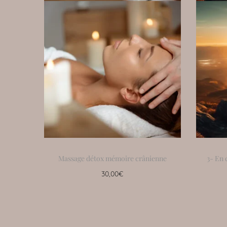
Massage détox mémoire crânienne
3- En 
30,00
€
Ajouter au panier