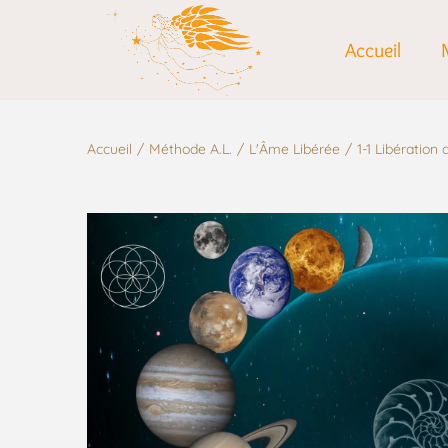
Accueil
Accueil
/
Méthode A.L.
/
L'Âme Libérée
/
1-1 Libératio