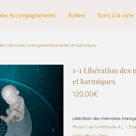
Mes Accompagnements
Ateliers
Soins à la carte
n des mémoires transgénérationnelles et karmiques
1-1 Libération des
et karmiques
120,00
€
Libération des mémoires transgé
Phase 1 de la Méthode A.L. – Etap
Soins dès in Utero