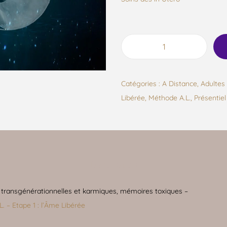
Catégories :
A Distance
,
Adultes 
Libérée
,
Méthode A.L.
,
Présentiel 
Description
 transgénérationnelles et karmiques, mémoires toxiques –
. – Etape 1 : l’Âme Libérée