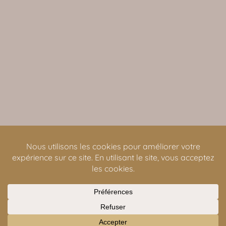
Copyright © 2026
au bonheur de mon âme
| Propulsé par
Woostify
| Politique de confidentialité
Accueil
Mes Accompagnements
Ateliers
Soins à la carte
A Propos
Contact