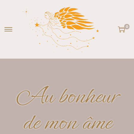
0
Au bonheur
de mon âme