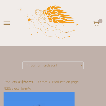
0
Products
%1$from% - 7
from
7
. Products on page
%2$select_form%