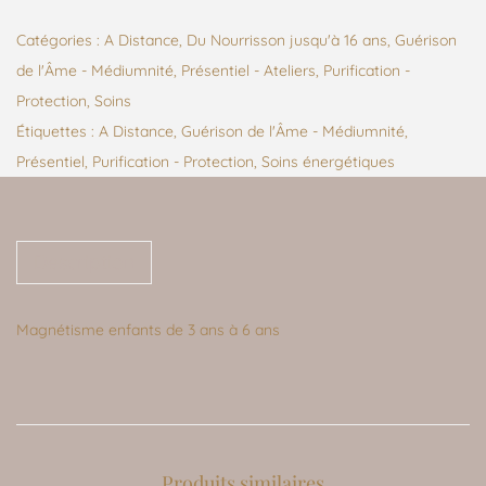
Catégories :
A Distance
,
Du Nourrisson jusqu'à 16 ans
,
Guérison
de l'Âme - Médiumnité
,
Présentiel - Ateliers
,
Purification -
Protection
,
Soins
Étiquettes :
A Distance
,
Guérison de l'Âme - Médiumnité
,
Présentiel
,
Purification - Protection
,
Soins énergétiques
Description
Magnétisme enfants de 3 ans à 6 ans
Produits similaires