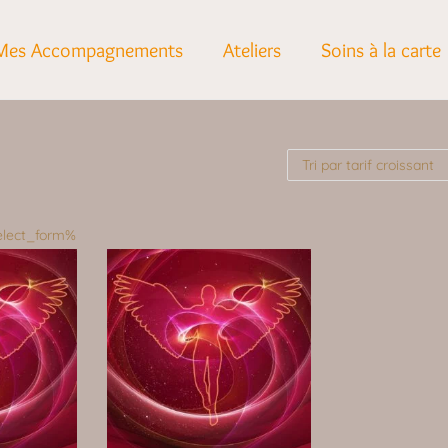
Mes Accompagnements
Ateliers
Soins à la carte
elect_form%