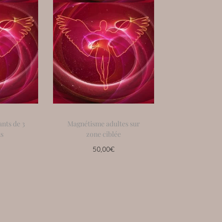
nts de 3
Magnétisme adultes sur
ns
zone ciblée
50,00
€
 panier
Ajouter au panier