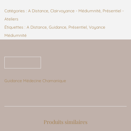
Catégories :
A Distance
,
Clairvoyance - Médiumnité
,
Présentiel -
Ateliers
Étiquettes :
A Distance
,
Guidance
,
Présentiel
,
Voyance
Médiumnité
Description
Guidance Médecine Chamanique
Produits similaires