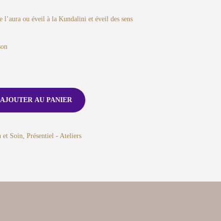
 l’aura ou éveil à la Kundalini et éveil des sens
son
AJOUTER AU PANIER
n et Soin
,
Présentiel - Ateliers